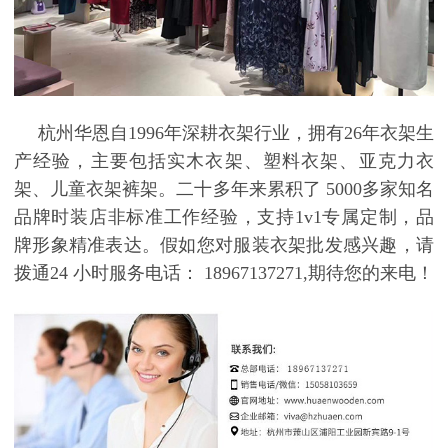
杭州华恩自
1996
年深耕衣架行业，拥有
26
年衣架生
产经验，主要包括实木衣架、塑料衣架、亚克力衣
架、儿童衣架裤架。二十多年来累积了
5000
多家知名
品牌时装店非标准工作经验，支持
1v1
专属定制，品
牌形象精准表达。假如您对服装衣架批发感兴趣，请
拨通
24
小时服务电话：
18967137271,
期待您的来电！