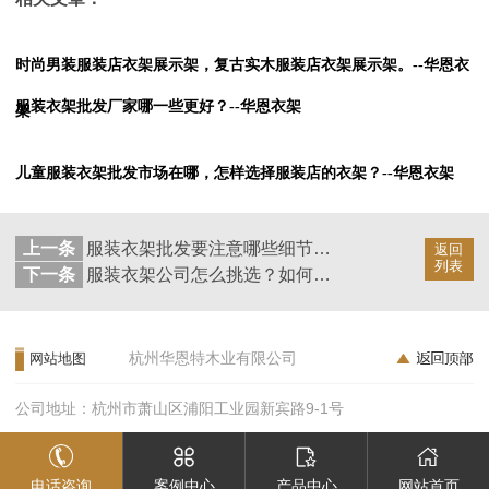
时尚男装服装店衣架展示架，复古实木服装店衣架展示架。--华恩衣
服装衣架批发厂家哪一些更好？--华恩衣架
架
儿童服装衣架批发市场在哪，怎样选择服装店的衣架？--华恩衣架
上一条
服装衣架批发要注意哪些细节问题？--华恩衣架
返回
列表
下一条
服装衣架公司怎么挑选？如何保证品质？--华恩衣架
杭州华恩特木业有限公司
网站地图
公司地址：杭州市萧山区浦阳工业园新宾路9-1号
电话咨询
案例中心
产品中心
网站首页