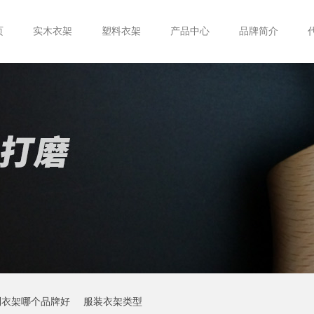
页
实木衣架
塑料衣架
产品中心
品牌简介
制衣架哪个品牌好
服装衣架类型