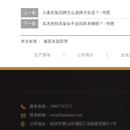
上一条
儿童衣架品牌怎么选择才合适？--华恩
下一条
实木的挂衣架会不会刮坏衣物呢？--华恩
本文标签：
服装衣架防滑
生产基地
公司简介
企业
服务热线：18967137271
联系邮箱：viva@hzhuaen.com
公司地址：杭州市萧山区浦阳工业园新宾路9-1号