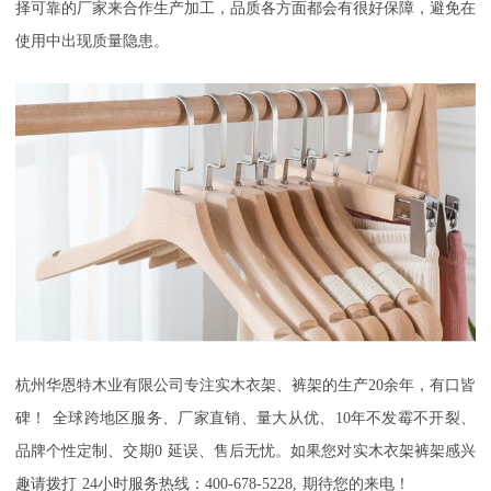
择可靠的厂家来合作生产加工，品质各方面都会有很好保障，避免在
使用中出现质量隐患。
杭州华恩特木业有限公司
专注实木衣架、裤架的生产
20
余年，有口皆
碑！
全球跨地区服务、厂家直销、量大从优、
10
年不发霉不开裂、
品牌个性定制、交期
0
延误、售后无忧。如果您对实木衣架裤架感兴
趣请拨打
24
小时服务热线：
400-678-5228,
期待您的来电！