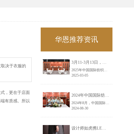
华恩推荐资讯
3月11-3月13日，华恩诚邀您共赴上海面辅料春夏展——华恩
仅取决于衣服的
2025年中国国际纺织面料及辅料（春夏）博览会即将盛大开启！感谢您对华恩品牌的关注！3.11-3.13，杭州华恩（LEMONLEE）诚邀您共赴这场春日的宴会！
2025-03-05
款式，更在于店面
2024年中国国际纺织面料及辅料（秋冬）博览会完美收官！——华恩
高端有质感。所以
2024年8月，中国国际纺织面料及辅料（秋冬）博览会完美收官！作为一家拥有30年历史的专业衣架制造商，我们非常荣幸能够参与这一盛会，并在此期间与众多客户进行了广泛而深入的交流。
2024-08-30
设计师如虎携LEMONLEE红雪松礼盒荣获第六届未来·已来香港新锐当代设计奖铜奖