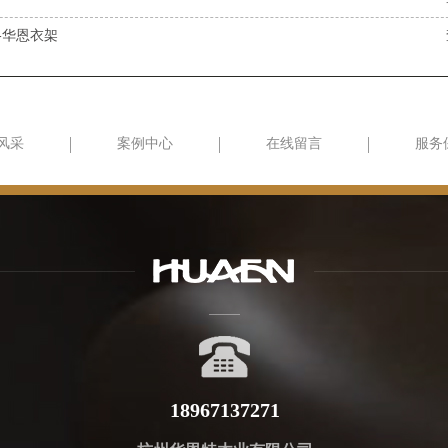
-华恩衣架
风采
案例中心
在线留言
服务
18967137271