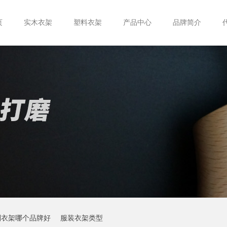
页
实木衣架
塑料衣架
产品中心
品牌简介
制衣架哪个品牌好
服装衣架类型