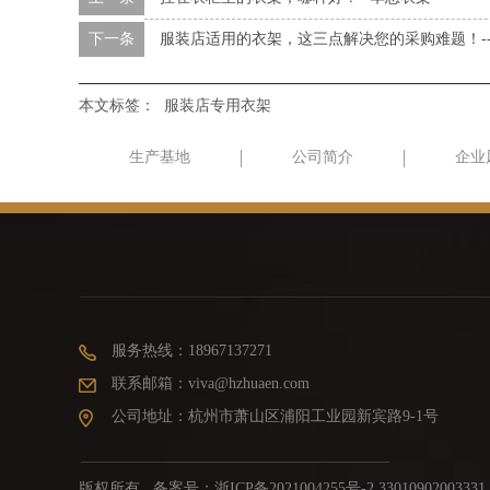
下一条
服装店适用的衣架，这三点解决您的采购难题！-
本文标签：
服装店专用衣架
生产基地
公司简介
企业
服务热线：18967137271
联系邮箱：viva@hzhuaen.com
公司地址：杭州市萧山区浦阳工业园新宾路9-1号
版权所有 备案号：
浙ICP备2021004255号-2 33010902003331