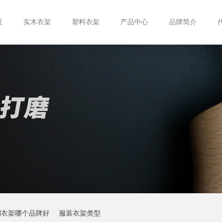
页
实木衣架
塑料衣架
产品中心
品牌简介
制衣架哪个品牌好
服装衣架类型