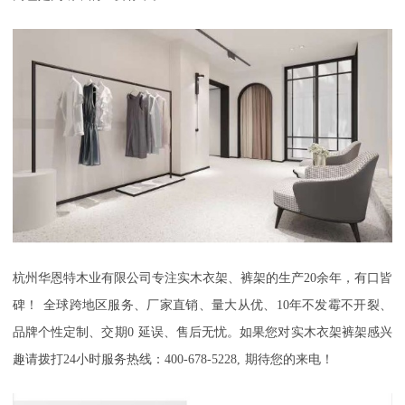
杭州华恩特木业有限公司
专注实木衣架、裤架的生产
20
余年，有口皆
碑！
全球跨地区服务、厂家直销、量大从优、
10
年不发霉不开裂、
品牌个性定制、交期
0
延误、售后无忧。如果您对实木衣架裤架感兴
趣请拨打
24
小时服务热线：
400-678-5228,
期待您的来电！