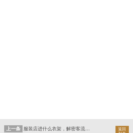
上一条
服装店进什么衣架，解密客流量如何翻倍--华恩衣架
返回