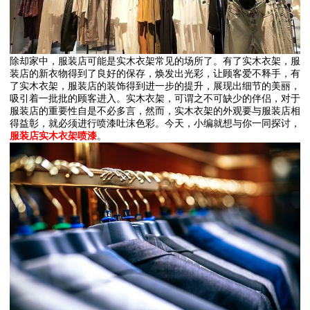
除却家中，服装店可能是实木衣架常见的场所了。有了实木衣架，服
装店的新衣物得到了良好的保存，焕发出光彩，让顾客爱不释手，有
了实木衣架，服装店的装饰得到进一步的提升，展现出细节的美丽，
吸引着一批批的顾客进入。实木衣架，可谓之不可缺少的伴侣，对于
服装店的重要性自是不必多言，然而，实木衣架的外观要与服装店相
得益彰，就必须进行喷漆吐沫色彩。今天，小编就想与你一同探讨，
服装店实木衣架喷漆
。