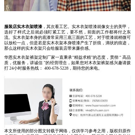
服装店实木衣架喷漆
，其次看工艺。实木衣架喷漆就像女士的美甲，
选好了样式之后就必须盯紧工艺，要不然，前面的工作都将付之东
流。实木衣架本身的底漆常采用三底三面的工艺，对于喷漆就稍微可
以放松一点，但是若是实木衣架本身喷漆产生了折痕，滴状的痕迹，
那么这样的实木衣架只会给服装店带来廉价感。
华恩实木衣架裤架定制厂家一直秉承
“
精益求精
”
的态度，贯彻
“
高品
质，优服务，讲诚信
”
的经营理念，如果您对木衣架裤架感兴趣请拨
打
24
小时服务热线：
400-678-5228
，期待您的来电。
本文所使用的部分图文转载于网络，仅供学习参考之用，版权归原作