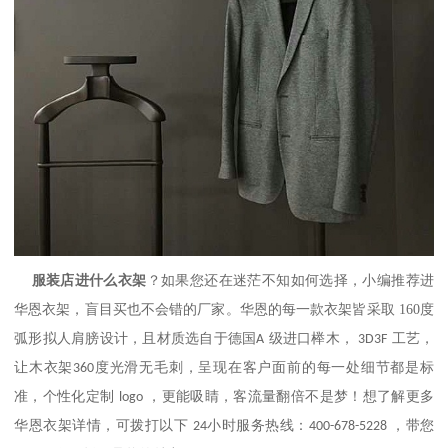
服装店进什么衣架
？如果您还在迷茫不知如何选择，小编推荐进
华恩衣架，盲目买也不会错的厂家。华恩的每一款衣架皆采取
160
度
弧形拟人肩膀设计，且材质选自于德国
级进口榉木，
工艺，
A
3D3F
让木衣架
度光滑无毛刺，呈现在客户面前的每一处细节都是标
360
准，个性化定制
，更能吸睛，客流量翻倍不是梦！想了解更多
logo
华恩衣架详情，可拨打以下
小时服务热线：
，带您
24
400-678-5228