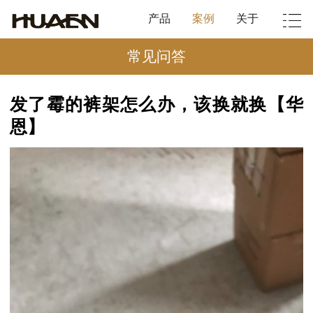
产品
案例
关于
常见问答
发了霉的裤架怎么办，该换就换【华
恩】