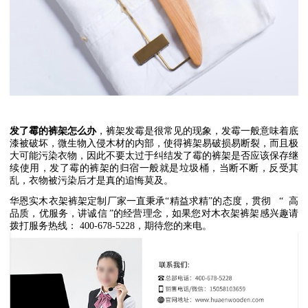
发了霉的裤架怎么办
，裤架发霉是很常见的现象，发霉一般意味着底
漆被破坏，微生物入侵木材的内部，使得裤架易破损易断裂，而且极
大可能污染衣物，因此不要太过于纠结发了霉的裤架是否应该保存继
续使用，发了霉的裤架的归宿一般就是垃圾桶，当断不断，反受其
乱，衣物被污染后才是真的追悔莫及。
华恩实木衣架裤架定制厂家一直秉承
“
精益求精
”
的态度，贯彻
“
高
品质，优服务，讲诚信
”
的经营理念，如果您对木衣架裤架感兴趣请
拨打服务热线：
400-678-5228
，期待您的来电。