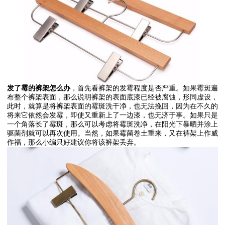
发了霉的裤架怎么办
，首先看裤架的发霉程度是否严重。如果霉斑遍
布整个裤架表面，那么说明裤架的表面底漆已经被腐蚀，形同虚设，
此时，就算是将裤架表面的霉斑洗干净，也无法挽回，因为在不久的
将来它依然会发霉，即使又重新上了一边漆，也无济于事。如果只是
一个角落长了霉斑，那么可以考虑将霉斑洗净，在阳光下暴晒并涂上
驱菌剂就可以再次使用。当然，如果霉菌卷土重来，又在裤架上作威
作福，那么小编只好建议你将该裤架丢弃。