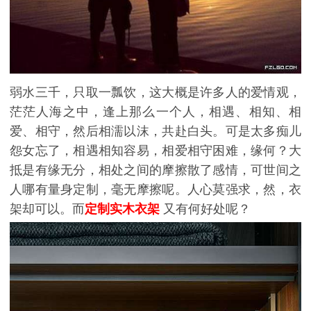
弱水三千，只取一瓢饮，这大概是许多人的爱情观，
茫茫人海之中，逢上那么一个人，相遇、相知、相
爱、相守，然后相濡以沫，共赴白头。可是太多痴
儿
怨女忘了，相遇相知容易
，相爱相守困难，缘何？大
抵是有缘无分，相处之间的摩擦散了感情，可世间之
人哪有量身定制，毫无摩擦呢。人心莫强求，然，衣
架却可以。而
定制实木衣架
又有何好处呢？