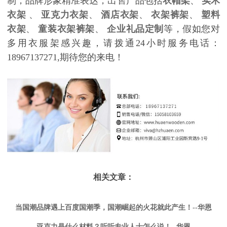
制，品牌形象精准表达，出售产品包括
衣帽架
、
实木
衣架
、
亚克力衣架
、
酒店衣架
、
衣架裤架
、
塑料
衣架
、
童装衣架裤架
、
企业礼品定制
等，假如您对
多用衣服架感兴趣，请拨通24小时服务电话：
18967137271,期待您的来电！
相关文章：
当国潮品牌遇上百度国潮季，国潮崛起的火花就此产生！--华恩
亚克力是什么材料？听听专业人士怎么说！--华恩