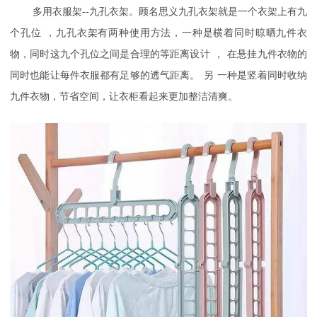
多用衣服架
--九孔衣架。顾名思义九孔衣架就是一个衣架上有
九
个孔位
，
九孔衣架有两种使用方法，一种是横着同时晾晒九件衣
物，
同时这九个孔位
之间是合理的等距离设计
，
在悬挂九件衣物的
同时也能让
每件衣服都有足够的透气距离
。
另
一种是竖着同时收纳
九件衣物，节省空间，让衣柜看起来更加整洁清爽。