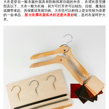
大衣是穿在一般衣服外面具有防御风寒功能的外衣，
衣䙓长度至腰
部及以下。大衣一般为长袖，前方可打开并可以钮扣、拉链、魔鬼毡
或腰带束起。具保暖或美观功效。大衣也可以称得上是女性较为喜爱
的一款单品，
那大衣撑衣架实木好还是木质好
呢，选对衣架呵护大
衣。