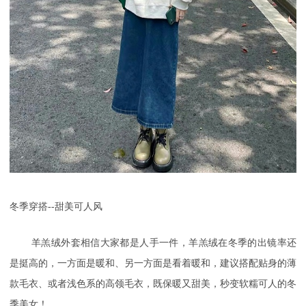
冬季穿搭
--甜美可人风
羊羔绒外套相信大家都是人手一件，羊羔绒在冬季的出镜率还
是挺高的，一方面是暖和、另一方面是看着暖和，建议搭配贴身的薄
款毛衣、或者浅色系的高领毛衣，既保暖又甜美，秒变软糯可人的冬
季美女！