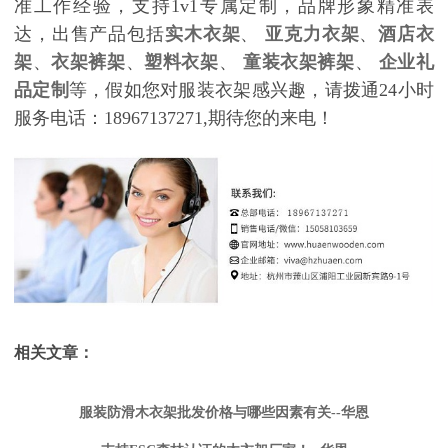
准工作经验，支持1v1专属定制，品牌形象精准表
达，出售产品包括
实木衣架
、
亚克力衣架
、
酒店衣
架
、
衣架裤架
、
塑料衣架
、
童装衣架裤架
、
企业礼
品定制
等，假如您对服装衣架感兴趣，请拨通24小时
服务电话：18967137271,期待您的来电！
相关文章：
服装防滑木衣架批发价格与哪些因素有关--华恩