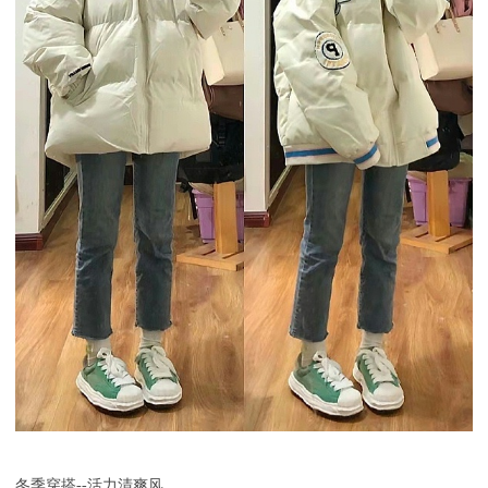
冬季穿搭
--活力清爽风