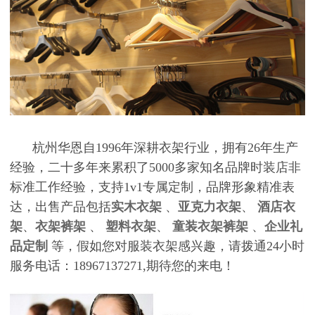
杭州华恩自1996年深耕衣架行业，拥有26年生产
经验，二十多年来累积了5000多家知名品牌时装店非
标准工作经验，支持1v1专属定制，品牌形象精准表
达，出售产品包括
实木衣架
、
亚克力衣架
、
酒店衣
架
、
衣架裤架
、
塑料衣架
、
童装衣架裤架
、
企业礼
品定制
等，假如您对服装衣架感兴趣，请拨通24小时
服务电话：18967137271,期待您的来电！