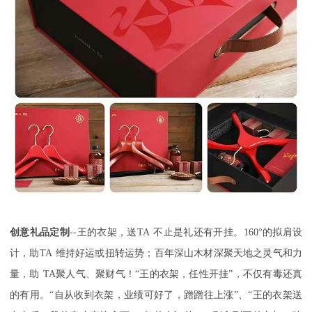
创意礼品定制
--
王的衣架，送
TA
不止是礼还有开挂。
160
°的拟肩设
计，助
TA
维持好运或扭转运势；百年深山木材深聚天地之灵气和力
量，助
TA
聚人气、聚财气！“王的衣架，任性开挂”，不仅有毒还真
的有用。“自从收到衣架，业绩可好了，蹭蹭往上涨”、“王的衣架送