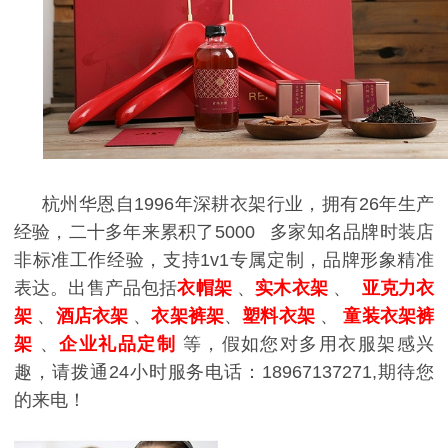
杭州华恩自
1996
年深耕衣架行业，拥有
26
年生产
经验，二十多年来累积了
5000
多家知名品牌时装店
非标准工作经验，支持
1v1
专属定制，品牌形象精准
表达。
出售产品包括
衣帽架
、
实木衣架
、
亚克力衣
架
、
酒店衣架
、
衣架裤架
、
塑料衣架
、
童装衣架裤
架
、
企业礼品定制
等，假如您对多用衣服架感兴
趣，请拨通24小时服务电话：18967137271,期待您
的来电！