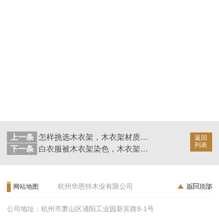
上一条
怎样挑选木衣架，木衣架材质说明—华恩衣架
返回
列表
下一条
白衣服被木衣架染色，木衣架挂白衣服染黄，要怎样避免？—华恩衣架
杭州华恩特木业有限公司
网站地图
公司地址：杭州市萧山区浦阳工业园新宾路9-1号