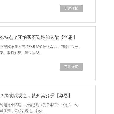
了解详情
么特点？还怕买不到好的衣架【华恩】
点？浸胶衣架的产品类型我们还很常见，但除此以外，
衣架、塑料衣架、钢制衣架…
了解详情
？虽或以观之，孰知其源乎【华恩】
谈论起这个话题，小编想到《孔子家语》中这么一句
雚苇生焉，虽或以观之，孰知…