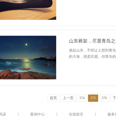
山东裤架，尽显青岛之
谈起山东，不经让人想到青
的大海，很是壮观。但青岛
首页
上一页
374
375
376
风采
案例中心
在线留言
服务