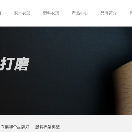
页
实木衣架
塑料衣架
产品中心
品牌简介
制衣架哪个品牌好
服装衣架类型