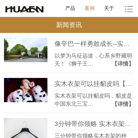
产品
案例
关于
新闻资讯
像辛巴一样勇敢成长--实木衣架实木裤架【华恩】
以梦为马征远途，心系乡野藏明
天！《狮子王…
【详情】
实木衣架可以挂貂皮吗【华恩】
实木衣架可以挂貂皮吗，貂皮是
中国东北三宝…
【详情】
3分钟带你领略 实木衣架种类【华恩】
三分钟带你领略实木衣架的种