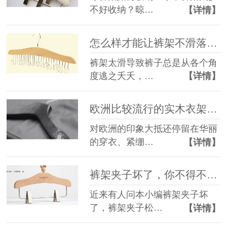
不好收纳？晾…
【详情】
怎么样才能让裤架不滑落，这几招你一定要学会！【华恩】
裤架太滑导致裤子总是从各个角
度逃之夭夭，…
【详情】
欧洲比较流行的实木衣架款式，你get到了吗？【华恩】
对欧洲的印象大抵还停留在华丽
的穿衣、紧绷…
【详情】
裤架夹子坏了，你不得不知道的知识【华恩】
近来有人问本小编裤架夹子坏
了，裤架夹子松…
【详情】