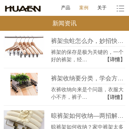
产品
案例
关于
新闻资讯
裤架虫蛀怎么办，妙招快点学起来【华恩】
裤架的保存是极为关键的，一个
好的裤架，经…
【详情】
裤架收纳要分类，学会方法不受累【华恩】
衣裤收纳向来是个问题，衣服大
小不齐，裤子…
【详情】
晾裤架如何收纳—两招解决，收纳的整齐又省空间【华恩】
晾裤架如何收纳？家中裤架太多