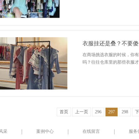
衣服挂还是叠？不要傻
在商场挑选衣服的时候，你
吗？往往仓库里的那些衣服
首页
上一页
296
297
298
风采
案例中心
在线留言
服务