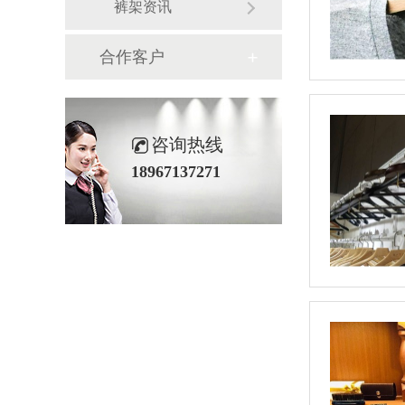
裤架资讯
合作客户
咨询热线
18967137271