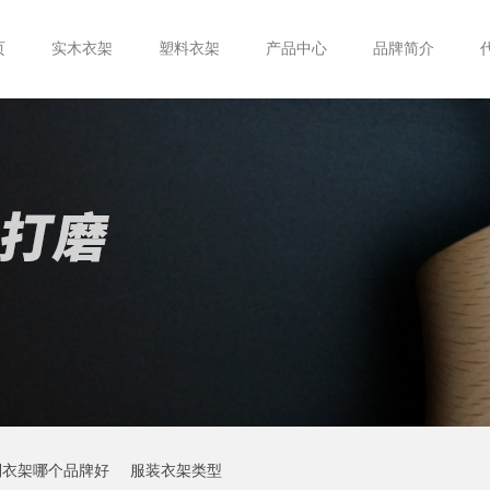
页
实木衣架
塑料衣架
产品中心
品牌简介
制衣架哪个品牌好
服装衣架类型