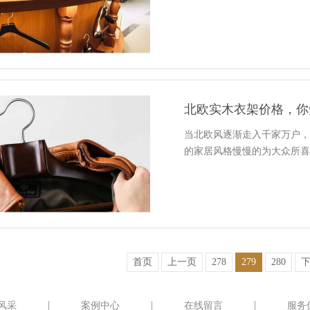
北欧实木衣架价格，你
当北欧风逐渐走入千家万户
的家居风格慢慢的为大众所
首页
上一页
278
279
280
风采
案例中心
在线留言
服务