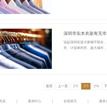
深圳市实木衣架有无市
说起深圳应该大家都不陌生，
市、计划单列市、超大城市
首页
上一页
272
273
274
风采
案例中心
在线留言
服务