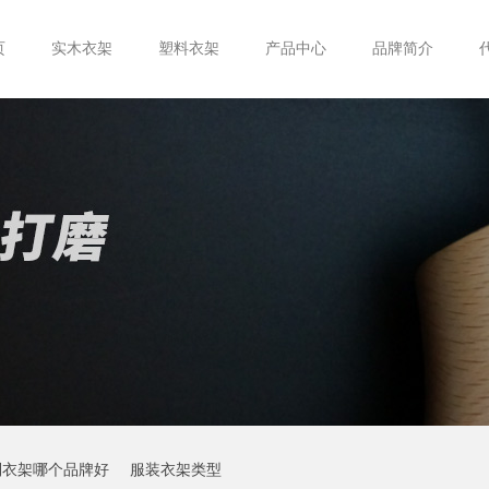
页
实木衣架
塑料衣架
产品中心
品牌简介
制衣架哪个品牌好
服装衣架类型