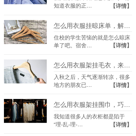
知道衣服的正…
【详情】
怎么用衣服挂晾床单，解决宿舍难题【华恩衣架】
住校的学生苦恼的就是怎么晾床
单了吧。宿舍…
【详情】
怎么用衣服架挂毛衣，来看小技巧【华恩衣架】
入秋之后，天气逐渐转凉，很多
地方的朋友已…
【详情】
怎么用衣服架挂围巾，巧用少买【华恩衣架】
我知道很多人的衣柜都是陷于
“理-乱-理-…
【详情】