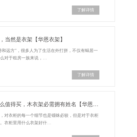
了解详情
，当然是衣架【华恩衣架】
诗和远方”，很多人为了生活在外打拼，不仅有蜗居一
那么对于租房一族来说，…
了解详情
衣柜里用什么衣架好什么值得买，木衣架必需拥有姓名【华恩衣架】
课，对衣柜的每一个细节也是锱铢必较，但是对于衣柜
掉。衣柜里用什么衣架好什…