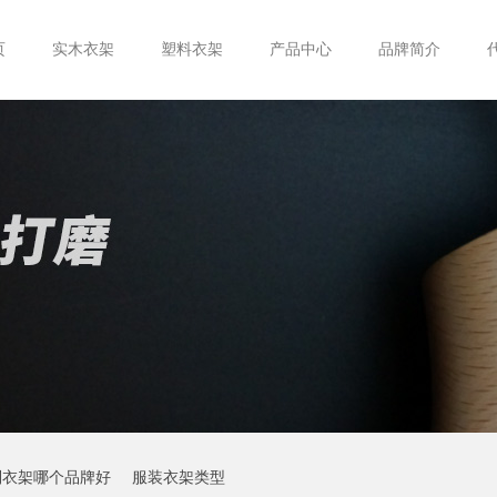
页
实木衣架
塑料衣架
产品中心
品牌简介
制衣架哪个品牌好
服装衣架类型