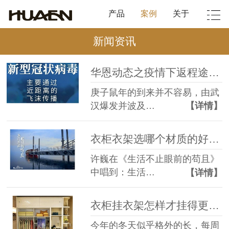
产品
案例
关于
新闻资讯
华恩动态之疫情下返程途中如何保护自己【华恩衣架】
庚子鼠年的到来并不容易，由武
汉爆发并波及…
【详情】
衣柜衣架选哪个材质的好，选择困难症的人看过来【华恩衣架】
许巍在《生活不止眼前的苟且》
中唱到：生活…
【详情】
衣柜挂衣架怎样才挂得更多，生活小能手告诉你【华恩衣架】
今年的冬天似乎格外的长，每周