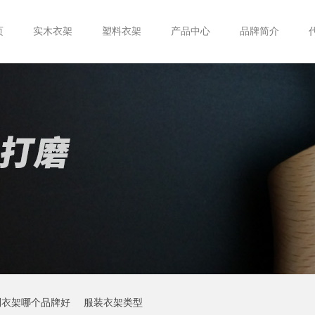
页
实木衣架
塑料衣架
产品中心
品牌简介
制衣架哪个品牌好
服装衣架类型