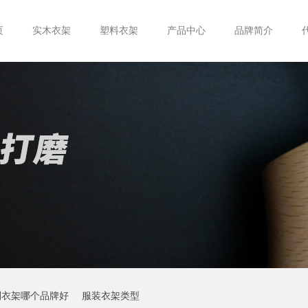
页
实木衣架
塑料衣架
产品中心
品牌简介
制衣架哪个品牌好
服装衣架类型