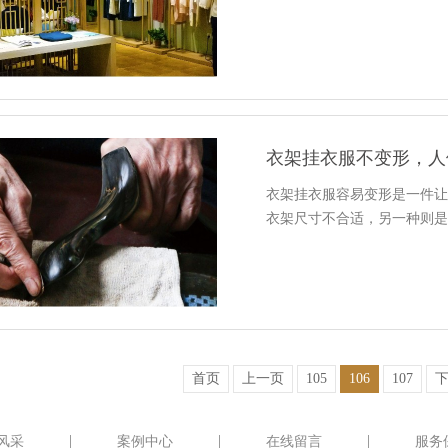
衣架挂衣服不变形，人
衣架挂衣服容易变形是一件
衣架尺寸不合适，另一种则
首页
上一页
105
106
107
风采
案例中心
在线留言
服务