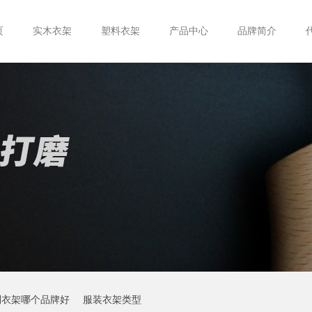
页
实木衣架
塑料衣架
产品中心
品牌简介
制衣架哪个品牌好
服装衣架类型