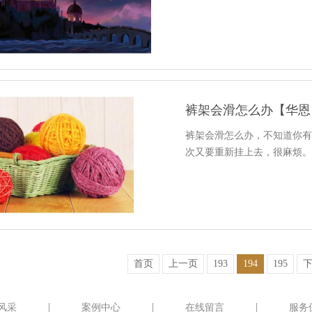
裤架会滑怎么办【华恩
裤架会滑怎么办，不知道你
次又要重新挂上去，很麻烦
首页
上一页
193
194
195
风采
案例中心
在线留言
服务