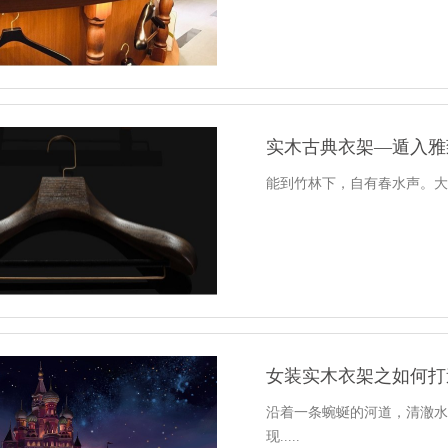
实木古典衣架—遁入雅
能到竹林下，自有春水声。
女装实木衣架之如何打
沿着一条蜿蜒的河道，清澈
现.....