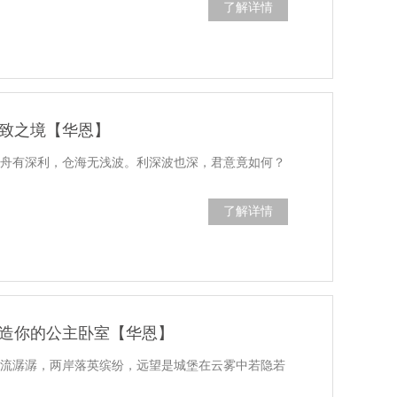
了解详情
致之境【华恩】
大舟有深利，仓海无浅波。利深波也深，君意竟如何？
了解详情
造你的公主卧室【华恩】
水流潺潺，两岸落英缤纷，远望是城堡在云雾中若隐若