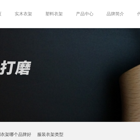
页
实木衣架
塑料衣架
产品中心
品牌简介
制衣架哪个品牌好
服装衣架类型