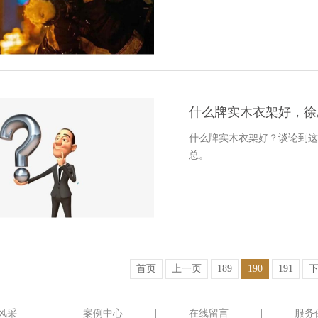
什么牌实木衣架好，徐
什么牌实木衣架好？谈论到
总。
首页
上一页
189
190
191
风采
案例中心
在线留言
服务