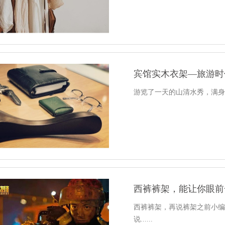
宾馆实木衣架—旅游时
游览了一天的山清水秀，满身疲
西裤裤架，能让你眼前
西裤裤架，再说裤架之前小
说......