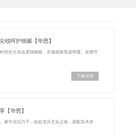
尖锐呵护细腻【华恩】
架时间长久也会变得粗糙，衣液残留痕迹明显。在细节
了解详情
享【华恩】
质。家中古玩万千，处处充斥文化之味，搭配实木衣