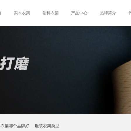
页
实木衣架
塑料衣架
产品中心
品牌简介
制衣架哪个品牌好
服装衣架类型