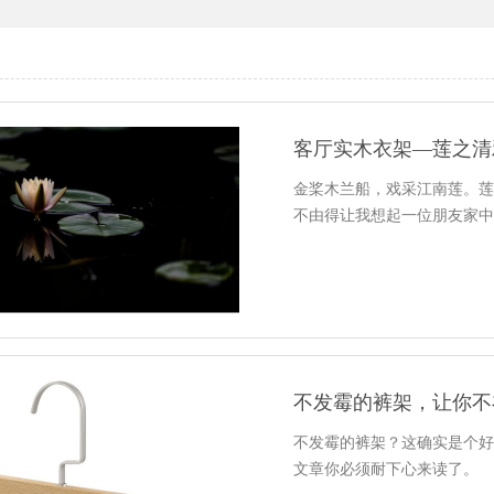
客厅实木衣架—莲之清
金桨木兰船，戏采江南莲。
不由得让我想起一位朋友家中客厅
不发霉的裤架，让你不
不发霉的裤架？这确实是个
文章你必须耐下心来读了。