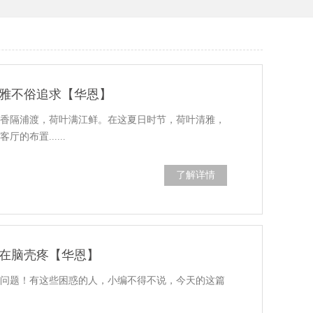
雅不俗追求【华恩】
莲香隔浦渡，荷叶满江鲜。在这夏日时节，荷叶清雅，
的布置......
了解详情
在脑壳疼【华恩】
好问题！有这些困惑的人，小编不得不说，今天的这篇