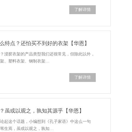
了解详情
么特点？还怕买不到好的衣架【华恩】
点？浸胶衣架的产品类型我们还很常见，但除此以外，
衣架、塑料衣架、钢制衣架…
了解详情
？虽或以观之，孰知其源乎【华恩】
谈论起这个话题，小编想到《孔子家语》中这么一句
雚苇生焉，虽或以观之，孰知…