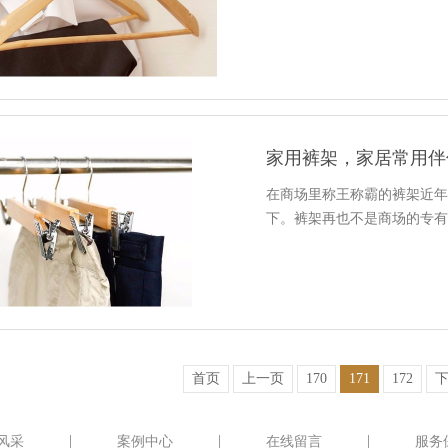
家用裤架，家居常用伴
在商场里称王称霸的裤架近年
下。裤架再也不是商场的专有
首页
上一页
170
171
172
风采
案例中心
在线留言
服务