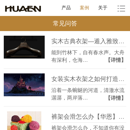
产品
案例
关于
常见问答
实木古典衣架—遁入雅致之境【华恩】
能到竹林下，自有春水声。大舟
有深利，仓海…
【详情】
女装实木衣架之如何打造你的公主卧室【华恩】
沿着一条蜿蜒的河道，清澈水流
潺潺，两岸落…
【详情】
裤架会滑怎么办【华恩】原来可以这么解决
裤架会滑怎么办，不知道你有没