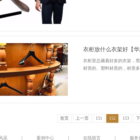
衣柜放什么衣架好【华
衣柜里总藏着好多的衣架，
材质的、塑料材质的，材质
首页
上一页
151
152
153
风采
案例中心
在线留言
服务