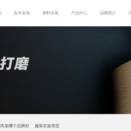
页
实木衣架
塑料衣架
产品中心
品牌简介
制衣架哪个品牌好
服装衣架类型