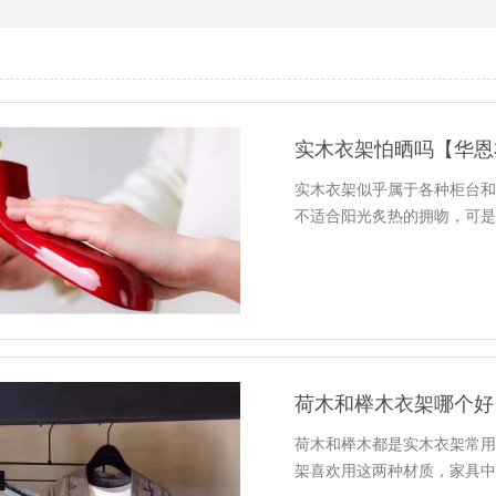
实木衣架怕晒吗【华恩
实木衣架似乎属于各种柜台
不适合阳光炙热的拥吻，可
荷木和榉木衣架哪个好
荷木和榉木都是实木衣架常
架喜欢用这两种材质，家具中