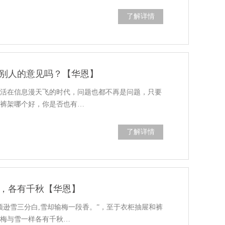
了解详情
别人的意见吗？【华恩】
生活在信息漫天飞的时代，问题也都不再是问题，只要
。裤架哪个好，你是否也有…
了解详情
，各有千秋【华恩】
须逊雪三分白,雪却输梅一段香。”，至于衣柜抽屉和裤
似梅与雪一样各有千秋…