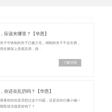
，应该夹哪里？【华恩】
属夹子中铁制的夹子已极少见，铜制的夹子不会生锈，
子用在裤架上美观实用，很…
了解详情
，你还在乱扔吗？【华恩】
知屏幕前的你是否想过这个问题，还是说你们像小编一
用随取就当做是收纳了？