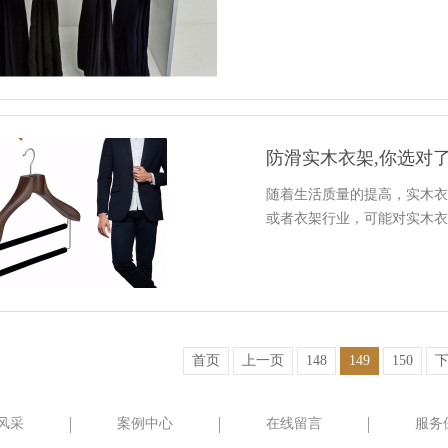
防滑实木衣架,你选对
随着生活质量的提高，实木
或者衣架行业，可能对实木
首页
上一页
148
149
150
风采
案例中心
在线留言
服务