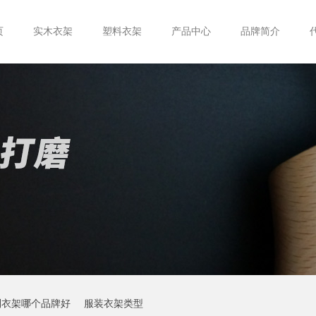
页
实木衣架
塑料衣架
产品中心
品牌简介
制衣架哪个品牌好
服装衣架类型