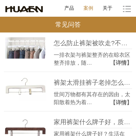
产品
案例
关于
常见问答
怎么防止裤架被吹走?不知道的知道的都进来看看【华恩】
一排衣架与裤架整齐的在晾衣区
整齐排放，随…
【详情】
裤架太滑挂裤子老掉怎么办？这里有妙招【华恩】
世间万物都有其存在的因由，太
阳散着热为着…
【详情】
家用裤架什么牌子好，质量好才是真的好【华恩】
家用裤架什么牌子好？生活在